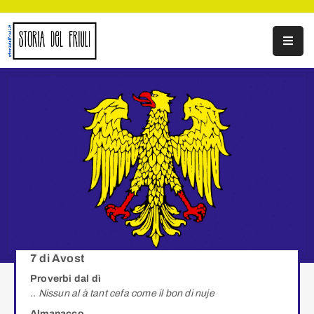
Home
Documenti
Cerca
Info
Contatti
7 di Avost
Proverbi dal dì
.. Nissun al à tant cefa come il bon di nuje
Almanacco